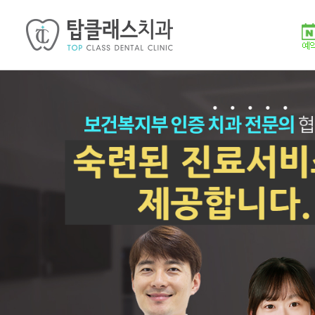
탑
클
래
스
치
과