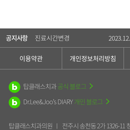
2023년 추석 및 10월 진료안내
2023.09
공지사항
진료시간변경
2023.12
탑클래스치과 2022 치과 건강보험 혜택 총정리
2022.06
이용약관
개인정보처리방침
[탑클래스치과 턱관절보톡스] 턱관절장애는 구강악안면외과 전문의에게!
2020.04
탑클래스치과
공식 블로그
2023년 추석 및 10월 진료안내
2023.09
Dr.Lee&Joo’s DIARY
개인 블로그
진료시간변경
2023.12
병
주
탑클래스치과의원
전주시 송천동 2가 1326-11