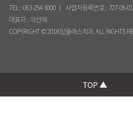
원
소
TEL
063-254-3000
사업자등록번호
727-06-0
대표자
이선재
COPYRIGHT © 2018 탑클래스치과. ALL RIGHTS RE
TOP
▲